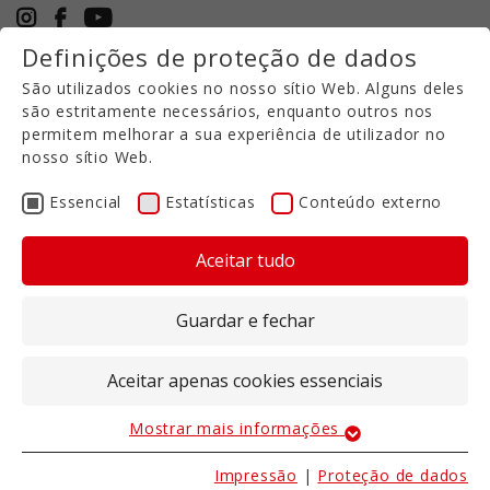
Definições de proteção de dados
+49 5971 94632-0
São utilizados cookies no nosso sítio Web. Alguns deles
PT
são estritamente necessários, enquanto outros nos
permitem melhorar a sua experiência de utilizador no
nosso sítio Web.
Lavoura em faixas
CULEX CL
Essencial
Estatísticas
Conteúdo externo
Aceitar tudo
Para espaçamentos entre linhas
particularmente estreitos
Guardar e fechar
A CULEX CL é ideal para girassóis, colza,
beterraba e muito mais, graças ao seu
Aceitar apenas cookies essenciais
espaçamento entre linhas particularmente
estreito.
Mostrar mais informações
Essencial
Larguras de trabalho 2,7 a 6 m
Os cookies essenciais são necessários para as
Impressão
|
Proteção de dados
Profundidade de trabalho 23 - 30 cm