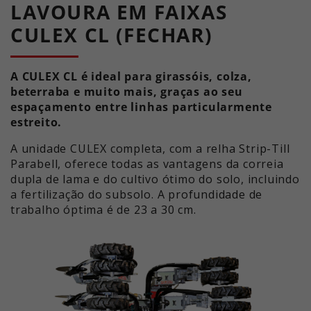
LAVOURA EM FAIXAS
acompanhar a utilização do sítio
Este valor guarda as suas
Objetivo
Web para o relatório analítico do
CULEX CL (FECHAR)
definições de consentimento. Entre
sítio Web. Os cookies armazenam
outras coisas, um ID gerado
informações de forma anónima e
aleatoriamente para o
Objetivo
atribuem um número gerado
A CULEX CL é ideal para girassóis, colza,
armazenamento histórico das
aleatoriamente para identificar
beterraba e muito mais, graças ao seu
definições que efectuou, se o
visitantes únicos.
espaçamento entre linhas particularmente
operador do sítio Web o tiver
estreito.
definido.
A unidade CULEX completa, com a relha Strip-Till
Nome
_ga_xxxxxxxxxx
Parabell, oferece todas as vantagens da correia
dupla de lama e do cultivo ótimo do solo, incluindo
Fornecedor
Google LLC
a fertilização do subsolo. A profundidade de
Tempo de
trabalho óptima é de 23 a 30 cm.
2 anos
execução
Utilizado para obter o estado da
Objetivo
sessão.