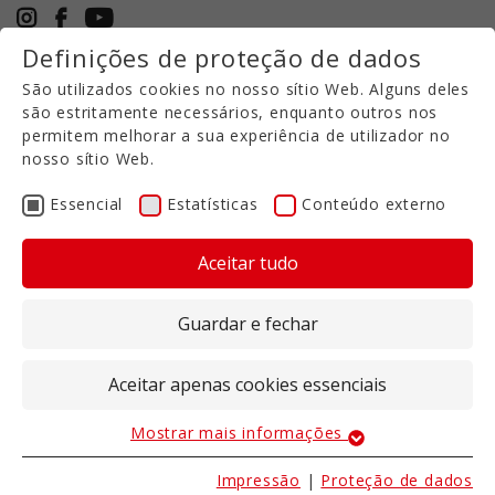
Definições de proteção de dados
+49 5971 94632-0
São utilizados cookies no nosso sítio Web. Alguns deles
PT
são estritamente necessários, enquanto outros nos
permitem melhorar a sua experiência de utilizador no
nosso sítio Web.
GRADES DE DISCOS
Essencial
Estatísticas
Conteúdo externo
CURTOS DA VOLMER
Aceitar tudo
ENGINEERING
Guardar e fechar
As vantagens das nossas grades de discos
com e sem equipamento de polpa
Aceitar apenas cookies essenciais
As nossas grades de discos curtas
Mostrar mais informações
Essencial
Conceção curta para um centro de
Os cookies essenciais são necessários para as
Impressão
|
Proteção de dados