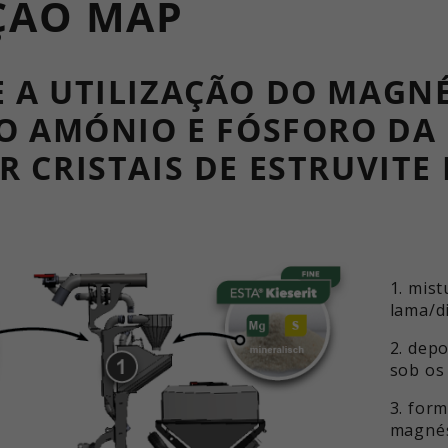
ÇÃO MAP
E A UTILIZAÇÃO DO MAGN
 DO AMÓNIO E FÓSFORO DA
R CRISTAIS DE ESTRUVITE
1. mist
lama/d
2. dep
sob os
3. form
magnés