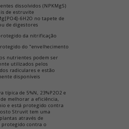
rientes dissolvidos (NPKMgS)
ais de estruvite
g[PO4]-6H2O no tapete de
ou de digestores
rotegido da nitrificação
protegido do "envelhecimento
os nutrientes podem ser
ente utilizados pelos
dos radiculares e estão
mente disponíveis
va típica de 5%N, 23%P2O2 e
e melhorar a eficiência,
io e está protegido contra
posto Struvit tem uma
 plantas através de
m protegido contra o