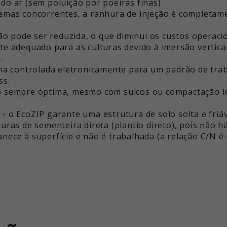
do ar (sem poluição por poeiras finas).
temas concorrentes, a ranhura de injeção é completam
ção pode ser reduzida, o que diminui os custos operaci
e adequado para as culturas devido à imersão vertical
.
lha controlada eletronicamente para um padrão de trab
ss.
o sempre óptima, mesmo com sulcos ou compactação lo
- o EcoZIP garante uma estrutura de solo solta e friáv
uras de sementeira direta (plantio direto), pois não 
nece à superfície e não é trabalhada (a relação C/N é 