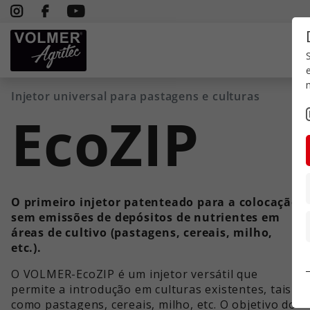
Injetor universal para pastagens e culturas
EcoZIP
O primeiro injetor patenteado para a colocação
sem emissões de depósitos de nutrientes em
áreas de cultivo (pastagens, cereais, milho,
etc.).
O VOLMER-EcoZIP é um injetor versátil que
permite a introdução em culturas existentes, tais
como pastagens, cereais, milho, etc. O objetivo do