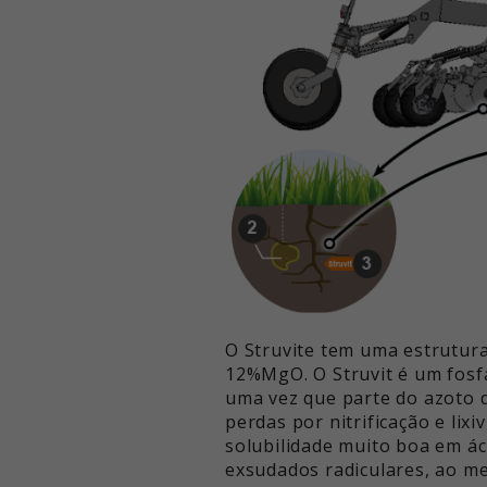
O Struvite tem uma estrutur
12%MgO. O Struvit é um fosf
uma vez que parte do azoto d
perdas por nitrificação e li
solubilidade muito boa em áci
exsudados radiculares, ao me