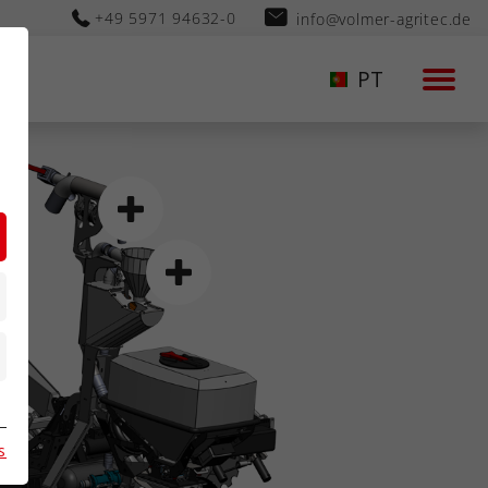
+49 5971 94632-0
info@volmer-agritec.de
PT
s