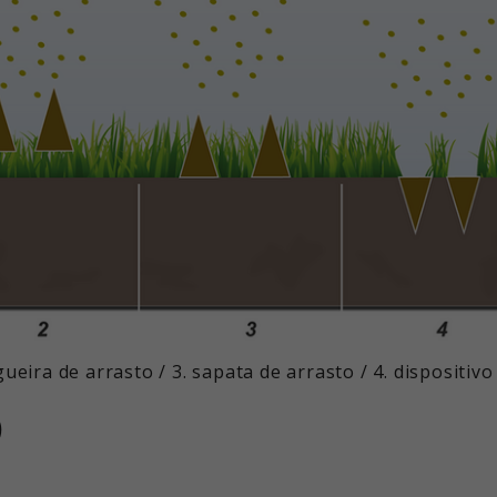
Este valor guarda as suas definições de
Objetivo
analítico do sítio Web. Os cookies
consentimento. Entre outras coisas, um
armazenam informações de forma
ID gerado aleatoriamente para o
Objetivo
anónima e atribuem um número gerado
armazenamento histórico das definições
aleatoriamente para identificar visitantes
que efectuou, se o operador do sítio Web
únicos.
o tiver definido.
Nome
_ga_xxxxxxxxxx
Fornecedor
Google LLC
Tempo de
2 anos
execução
Objetivo
Utilizado para obter o estado da sessão.
gueira de arrasto / 3. sapata de arrasto / 4. dispositi
O