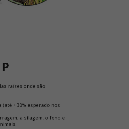
IP
das raízes onde são
a (até +30% esperado nos
rragem, a silagem, o feno e
nimais.