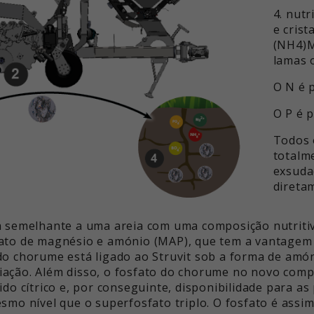
4. nut
e crist
(NH4)M
lamas 
O N é p
O P é 
Todos 
totalm
exsuda
direta
a semelhante a uma areia com uma composição nutriti
ato de magnésio e amónio (MAP), que tem a vantagem d
o chorume está ligado ao Struvit sob a forma de amón
xiviação. Além disso, o fosfato do chorume no novo com
do cítrico e, por conseguinte, disponibilidade para as
smo nível que o superfosfato triplo. O fosfato é assi