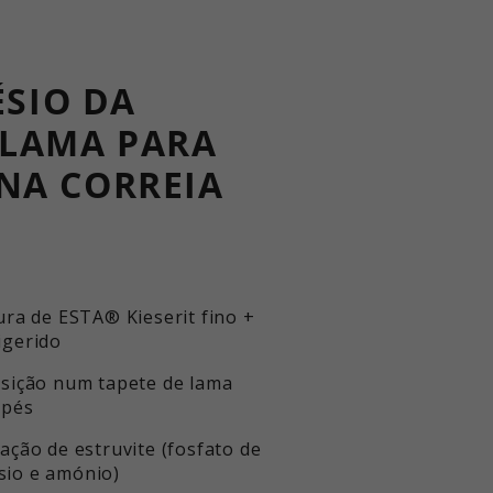
ÉSIO DA
 LAMA PARA
 NA CORREIA
ura de ESTA® Kieserit fino +
igerido
osição num tapete de lama
 pés
ação de estruvite (fosfato de
io e amónio)