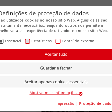
Definições de proteção de dados
São utilizados cookies no nosso sítio Web. Alguns deles são
estritamente necessários, enquanto outros nos permitem
melhorar a sua experiência de utilizador no nosso sítio Web.
Essencial
Estatísticas
Conteúdo externo
Aceitar tudo
Guardar e fechar
Aceitar apenas cookies essenciais
Mostrar mais informações
Essencial
Os cookies essenciais são necessários para as funções
Impressão
|
Proteção de dado
básicas do sítio Web. Isto garante que o sítio Web funciona