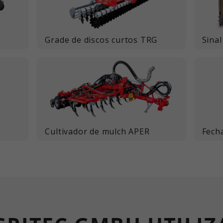
Este valor guarda as suas definições de
Objetivo
analítico do sítio Web. Os cookies
consentimento. Entre outras coisas, um
armazenam informações de forma
ID gerado aleatoriamente para o
Objetivo
anónima e atribuem um número gerado
armazenamento histórico das definições
Grade de discos curtos TRG
Sinal
aleatoriamente para identificar visitantes
que efectuou, se o operador do sítio Web
únicos.
o tiver definido.
Nome
_ga_xxxxxxxxxx
Fornecedor
Google LLC
Tempo de
Cultivador de mulch APER
Fech
2 anos
execução
Objetivo
Utilizado para obter o estado da sessão.