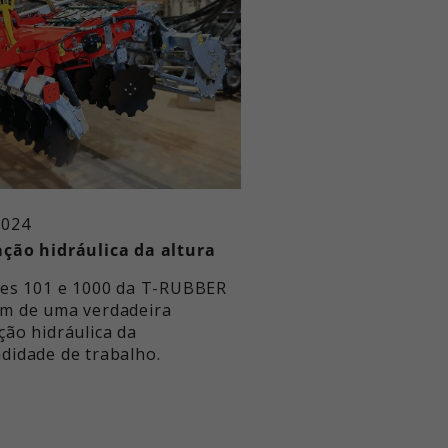
2024
02.10.2024
ção hidráulica da altura
T-Rubber no Vervaet
ies 101 e 1000 da T-RUBBER
Um grande obrigado a
m de uma verdadeira
colegas da Vervaet po
ção hidráulica da
imagem dinâmica.
didade de trabalho.