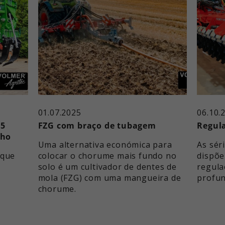
01.07.2025
06.10.
 5
FZG com braço de tubagem
Regula
lho
Uma alternativa económica para
As sér
 que
colocar o chorume mais fundo no
dispõe
solo é um cultivador de dentes de
regula
mola (FZG) com uma mangueira de
profun
chorume.