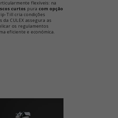
ticularmente flexíveis: na
iscos curtos
pura
com opção
p-Till cria condições
es da CULEX assegura as
plicar os regulamentos
rma eficiente e económica.