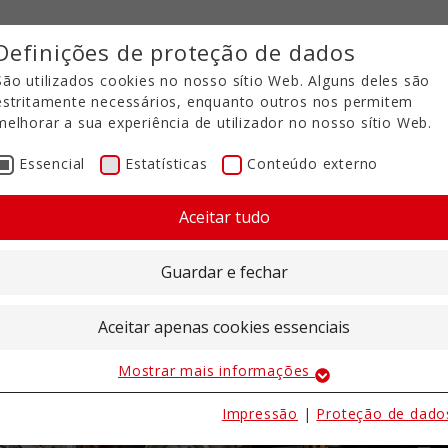
Definições de proteção de dados
São utilizados cookies no nosso sítio Web. Alguns deles são
estritamente necessários, enquanto outros nos permitem
melhorar a sua experiência de utilizador no nosso sítio Web.
Essencial
Estatísticas
Conteúdo externo
Grade de discos compacta
Aceitar tudo
olmer Engineering T-Rubb
TRG para cultivo do solo
Guardar e fechar
Aceitar apenas cookies essenciais
Mostrar mais informações
Essencial
Os cookies essenciais são necessários para as funções
Impressão
|
Proteção de dado
básicas do sítio Web. Isto garante que o sítio Web funciona