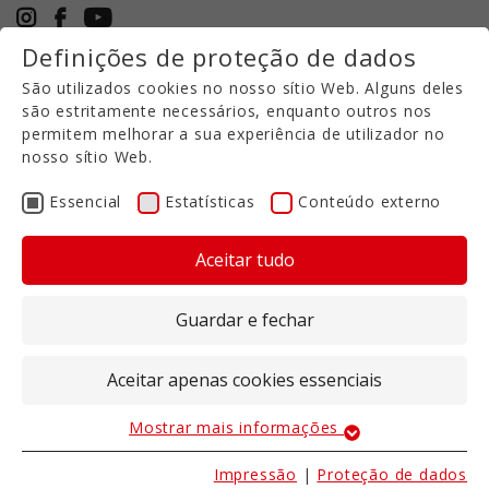
Definições de proteção de dados
+49 5971 94632-0
São utilizados cookies no nosso sítio Web. Alguns deles
PT
são estritamente necessários, enquanto outros nos
permitem melhorar a sua experiência de utilizador no
nosso sítio Web.
Termos e Condições Gerais da Volmer Agritec
Essencial
Estatísticas
Conteúdo externo
GmbH.
Diretora-geral: Sabine Exner
Aceitar tudo
A pedido, apenas a versão mais recente dos
Guardar e fechar
nossos Termos e Condições Gerais é válida. Todos
os textos estão protegidos por direitos de autor.
Aceitar apenas cookies essenciais
Estado: 01.2024
Mostrar mais informações
Essencial
I. Geral
Os cookies essenciais são necessários para as
Impressão
|
Proteção de dados
As nossas ofertas, serviços e fornecimentos são