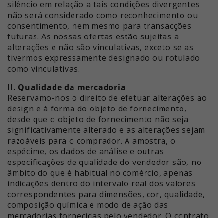
silêncio em relação a tais condições divergentes
acompanhar a utilização do sítio
Este valor guarda as suas
não será considerado como reconhecimento ou
Objetivo
Web para o relatório analítico do
definições de consentimento. Entre
consentimento, nem mesmo para transacções
sítio Web. Os cookies armazenam
outras coisas, um ID gerado
futuras. As nossas ofertas estão sujeitas a
informações de forma anónima e
aleatoriamente para o
alterações e não são vinculativas, exceto se as
Objetivo
atribuem um número gerado
armazenamento histórico das
tivermos expressamente designado ou rotulado
aleatoriamente para identificar
definições que efectuou, se o
como vinculativas.
visitantes únicos.
operador do sítio Web o tiver
II. Qualidade da mercadoria
definido.
Reservamo-nos o direito de efetuar alterações ao
Nome
_ga_xxxxxxxxxx
design e à forma do objeto de fornecimento,
desde que o objeto de fornecimento não seja
Fornecedor
Google LLC
significativamente alterado e as alterações sejam
razoáveis para o comprador. A amostra, o
Tempo de
espécime, os dados de análise e outras
2 anos
execução
especificações de qualidade do vendedor são, no
âmbito do que é habitual no comércio, apenas
Utilizado para obter o estado da
indicações dentro do intervalo real dos valores
Objetivo
sessão.
correspondentes para dimensões, cor, qualidade,
composição química e modo de ação das
mercadorias fornecidas pelo vendedor. O contrato