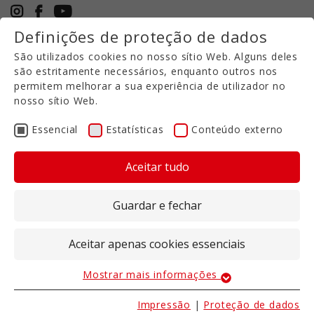
Definições de proteção de dados
+49 5971 94632-0
São utilizados cookies no nosso sítio Web. Alguns deles
PT
são estritamente necessários, enquanto outros nos
permitem melhorar a sua experiência de utilizador no
nosso sítio Web.
Essencial
Estatísticas
Conteúdo externo
Aceitar tudo
Guardar e fechar
Aceitar apenas cookies essenciais
Mostrar mais informações
Essencial
Curabitur non nulla sit
Os cookies essenciais são necessários para as
Impressão
|
Proteção de dados