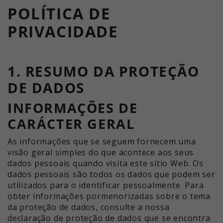
POLÍTICA DE
acompanhar a utilização do sítio
Este valor guarda as suas
Objetivo
Web para o relatório analítico do
definições de consentimento. Entre
PRIVACIDADE
sítio Web. Os cookies armazenam
outras coisas, um ID gerado
informações de forma anónima e
aleatoriamente para o
Objetivo
atribuem um número gerado
armazenamento histórico das
aleatoriamente para identificar
1. RESUMO DA PROTEÇÃO
definições que efectuou, se o
visitantes únicos.
operador do sítio Web o tiver
DE DADOS
definido.
INFORMAÇÕES DE
Nome
_ga_xxxxxxxxxx
CARÁCTER GERAL
Fornecedor
Google LLC
As informações que se seguem fornecem uma
Tempo de
visão geral simples do que acontece aos seus
2 anos
execução
dados pessoais quando visita este sítio Web. Os
dados pessoais são todos os dados que podem ser
Utilizado para obter o estado da
utilizados para o identificar pessoalmente. Para
Objetivo
sessão.
obter informações pormenorizadas sobre o tema
da proteção de dados, consulte a nossa
declaração de proteção de dados que se encontra