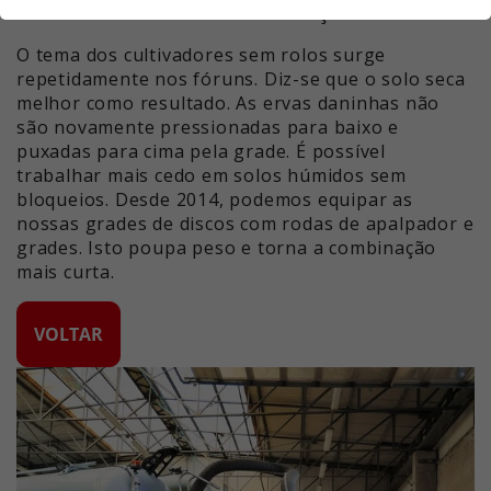
funções básicas do sítio Web. Isto garante que o
necessária do veículo de tração.
sítio Web funciona corretamente.
O tema dos cultivadores sem rolos surge
Nome
Mostrar informações sobre cookies
cookie_optin
repetidamente nos fóruns. Diz-se que o solo seca
melhor como resultado. As ervas daninhas não
Fornecedor
Google Adwords
são novamente pressionadas para baixo e
Estatísticas
puxadas para cima pela grade. É possível
Este grupo contém todos os scripts para controlo
Tempo de
trabalhar mais cedo em solos húmidos sem
1 Ano
analítico e cookies associados. Ajuda-nos a melhorar
execução
bloqueios. Desde 2014, podemos equipar as
a experiência do utilizador no sítio Web.
nossas grades de discos com rodas de apalpador e
Este cookie é utilizado para guardar
grades. Isto poupa peso e torna a combinação
Nome
Mostrar informações sobre cookies
_ga
Objetivo
as suas definições de cookies para
mais curta.
este sítio Web.
Fornecedor
Google LLC
Conteúdo externo
VOLTAR
Utilizamos conteúdos externos no nosso sítio Web
Tempo de
Nome
SgCookieOptin.lastPreferences
2 anos
para lhe fornecer informações adicionais.
execução
Fornecedor
Google Adwords
Este cookie é instalado pelo Google
Analytics. O cookie é utilizado para
Tempo de
1 ano
calcular os dados do visitante, da
execução
sessão e da campanha e para