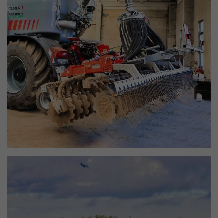
acompanhar a utilização do sítio
Este valor guarda as suas
Objetivo
Web para o relatório analítico do
definições de consentimento. Entre
sítio Web. Os cookies armazenam
outras coisas, um ID gerado
informações de forma anónima e
aleatoriamente para o
Objetivo
atribuem um número gerado
armazenamento histórico das
aleatoriamente para identificar
definições que efectuou, se o
visitantes únicos.
operador do sítio Web o tiver
definido.
Nome
_ga_xxxxxxxxxx
Fornecedor
Google LLC
Tempo de
2 anos
execução
Utilizado para obter o estado da
Objetivo
sessão.