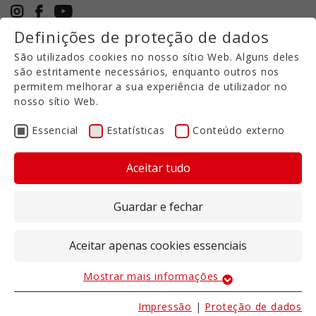
Definições de proteção de dados
+49 5971 94632-0
São utilizados cookies no nosso sítio Web. Alguns deles
PT
são estritamente necessários, enquanto outros nos
permitem melhorar a sua experiência de utilizador no
nosso sítio Web.
HARROW
Essencial
Estatísticas
Conteúdo externo
24.01.2024
|
Kurzscheibeneggen mit
Gülletechnik
Aceitar tudo
Os T-RUBBERs da VOLMER Engineering
Guardar e fechar
também podem ser equipados com uma
grade e rodas de apalpador em vez de
Aceitar apenas cookies essenciais
rolos. Trata-se de uma configuração
muito robusta para solos pedregosos e
Mostrar mais informações
Essencial
velocidades de trabalho elevadas. Além
disso, reduz a força de elevação
Os cookies essenciais são necessários para as
Impressão
|
Proteção de dados