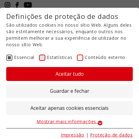
Definições de proteção de dados
+49 5971 94632-0
São utilizados cookies no nosso sítio Web. Alguns deles
PT
são estritamente necessários, enquanto outros nos
permitem melhorar a sua experiência de utilizador no
nosso sítio Web.
Controlador
autoFLOAT
Essencial
Estatísticas
Conteúdo externo
Aceitar tudo
Ativação e desativação automática de uma
posição flutuante para alfaias ou guinchos.
Guardar e fechar
Com a função de posição flutuante, as câmaras de
óleo dos cilindros hidráulicos são comutadas
Aceitar apenas cookies essenciais
eletricamente para a linha do depósito. Isto
permite que os cilindros se movam livremente. As
Mostrar mais informações
Essencial
válvulas accionadas eletricamente têm de ser
novamente fechadas para que os cilindros
Os cookies essenciais são necessários para as
Impressão
|
Proteção de dados