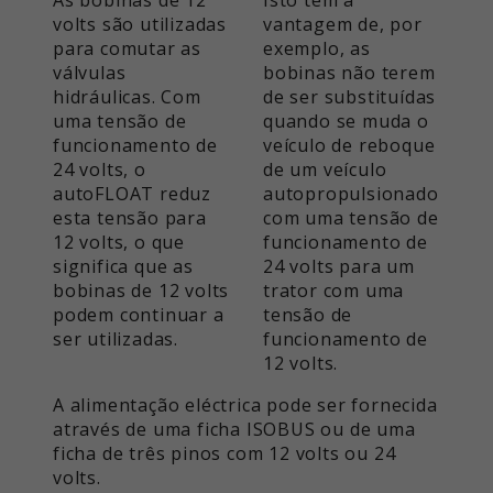
acompanhar a utilização do sítio
volts são utilizadas
vantagem de, por
Este valor guarda as suas
Objetivo
Web para o relatório analítico do
para comutar as
exemplo, as
definições de consentimento. Entre
sítio Web. Os cookies armazenam
válvulas
bobinas não terem
outras coisas, um ID gerado
informações de forma anónima e
hidráulicas. Com
de ser substituídas
aleatoriamente para o
Objetivo
atribuem um número gerado
uma tensão de
quando se muda o
armazenamento histórico das
aleatoriamente para identificar
funcionamento de
veículo de reboque
definições que efectuou, se o
visitantes únicos.
24 volts, o
de um veículo
operador do sítio Web o tiver
autoFLOAT reduz
autopropulsionado
definido.
esta tensão para
com uma tensão de
Nome
_ga_xxxxxxxxxx
12 volts, o que
funcionamento de
significa que as
24 volts para um
Fornecedor
Google LLC
bobinas de 12 volts
trator com uma
podem continuar a
tensão de
Tempo de
ser utilizadas.
funcionamento de
2 anos
execução
12 volts.
Utilizado para obter o estado da
A alimentação eléctrica pode ser fornecida
Objetivo
sessão.
através de uma ficha ISOBUS ou de uma
ficha de três pinos com 12 volts ou 24
volts.