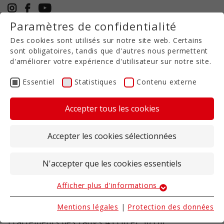
Paramètres de confidentialité
+33 6 30 19 27 88
Des cookies sont utilisés sur notre site web. Certains
FR
sont obligatoires, tandis que d'autres nous permettent
d'améliorer votre expérience d'utilisateur sur notre site.
Strip-Till
Essentiel
Statistiques
Contenu externe
CULEX CL
Accepter tous les cookies
Pour des écartements entre rangs
Accepter les cookies sélectionnées
particulièrement réduits
Le CULEX CL est idéal pour le tournesol, le colza,
N'accepter que les cookies essentiels
les betteraves et bien d'autres cultures grâce à
son inter-rangs particulièrement étroit.
Afficher plus d'informations
Essentiel
Largeurs de travail 2,7 à 6 m
Les cookies essentiels sont nécessaires pour les
Mentions légales
|
Protection des données
Profondeur de travail 23 - 30 cm
fonctions de base du site web. Ils garantissent le bon
Ecartements des rangs 45 cm et 50 cm