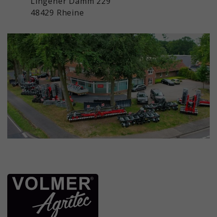
Lingener Damm 229
48429 Rheine