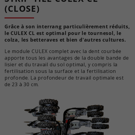
(CLOSE)
l'utilisation du site web pour le
Cette valeur enregistre vos
Objectif
rapport d'analyse du site web. Les
paramètres de consentement.
cookies stockent des informations
Entre autres, un identifiant généré
de manière anonyme et attribuent
Grâce à son interrang particulièrement réduits,
Objectif
aléatoirement pour
un numéro généré de manière
le CULEX CL est optimal pour le tournesol, le
l'enregistrement historique de vos
aléatoire afin d'identifier les
colza, les betteraves et bien d'autres cultures.
paramètres, si l'exploitant du site
visiteurs uniques.
web l'a défini.
Le module CULEX complet avec la dent courbée
apporte tous les avantages de la double bande de
lisier et du travail du sol optimal, y compris la
Nom
_ga_xxxxxxxxxx
fertilisation sous la surface et la fertilisation
profonde. La profondeur de travail optimale est
Fournisseur
Google LLC
de 23 à 30 cm.
Durée de
2 ans
validitée
Utilisé pour obtenir l'état de la
Objectif
session