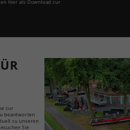
nen hier als Download zur
FÜR
ne zur
zu beantworten
iduell zu unseren
Besuchen Sie