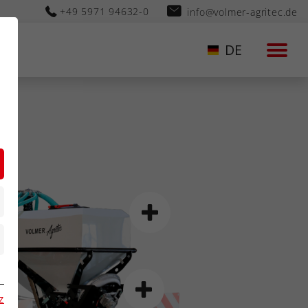
+49 5971 94632-0
info@volmer-agritec.de
DE
n
z