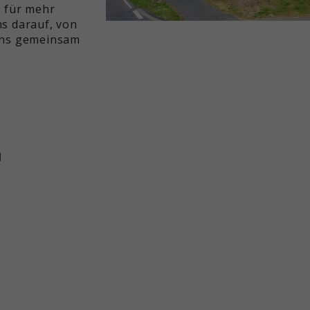
e für mehr
s darauf, von
uns gemeinsam
H