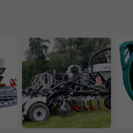
Einstellungen. Unter anderem eine zufällig
Zweck
Analysebericht der Website zu verfolgen.
generierte ID, für die historische
Zweck
Die Cookies speichern Informationen
Speicherung Ihrer vorgenommen
anonym und weisen eine randoly
Einstellungen, falls der Webseiten-
generierte Nummer zu, um eindeutige
Betreiber dies eingestellt hat.
Besucher zu identifizieren.
Name
_ga_xxxxxxxxxx
Anbieter
Google LLC
Laufzeit
2 Jahre
Wird verwendet, um den Sitzungsstatus zu
Zweck
erhalten.