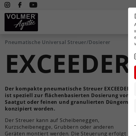
Pneumatische Universal Streuer/Dosierer
EXCEEDER
Der kompakte pneumatische Streuer EXCEEDER
ist speziell zur flächenbasierten Dosierung von
Saatgut oder feinen und granulierten Düngern
konzipiert worden.
Der Streuer kann auf Scheibeneggen,
Kurzscheibenegge, Grubbern oder anderen
Geräten montiert werden. Die Steuerung erfolgt