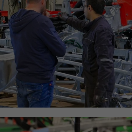
Einstellungen. Unter anderem eine zufällig
Zweck
Analysebericht der Website zu verfolgen.
generierte ID, für die historische
Zweck
Die Cookies speichern Informationen
Speicherung Ihrer vorgenommen
anonym und weisen eine randoly
Einstellungen, falls der Webseiten-
generierte Nummer zu, um eindeutige
Betreiber dies eingestellt hat.
Besucher zu identifizieren.
Name
_ga_xxxxxxxxxx
Anbieter
Google LLC
Laufzeit
2 Jahre
Wird verwendet, um den Sitzungsstatus zu
Zweck
erhalten.