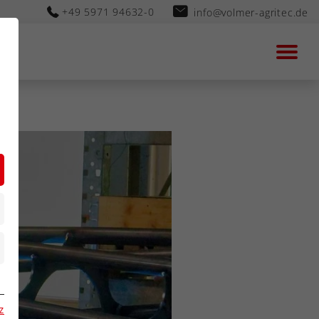
+49 5971 94632-0
info@volmer-agritec.de
n
z