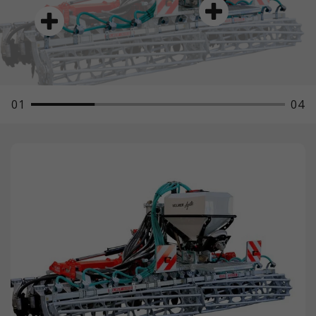
Esta cookie es instalada por Google
Tiempo
Analytics. La cookie se utiliza para
de
1 año
calcular los datos de visitantes,
ejecución
sesiones y campañas y para realizar
un seguimiento del uso del sitio web
Este valor guarda su configuración
Propósito
para el informe de análisis del sitio
de consentimiento. Entre otras
web. Las cookies almacenan la
01
04
cosas, un ID generado
información de forma anónima y
aleatoriamente para el
Propósito
asignan un número generado
almacenamiento histórico de los
aleatoriamente para identificar a los
ajustes que haya realizado, si el
visitantes únicos.
operador del sitio web lo ha
establecido.
Nombre
_ga_xxxxxxxxxx
Proveedor
Google LLC
Tiempo
de
2 años
ejecución