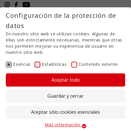
Configuración de la protección de
+49 5971 94632-0
datos
ES
En nuestro sitio web se utilizan cookies. Algunas de
ellas son estrictamente necesarias, mientras que otras
Sembradora neumáticos universales
nos permiten mejorar su experiencia de usuario en
nuestro sitio web.
EXCEEDER
Esencial
Estadísticas
Contenido externo
El distribuidor neumático EXCEEDER ha sido
Aceptar todo
especialmente diseñado para la dosificación y
distribución de semisólidos o grano granulado.
Guardar y cerrar
El distribuidor puede montarse en un dosificador
de discos TRG, en un distribuidor de discos APER o
Aceptar sólo cookies esenciales
FZG o en cualquier otro distribuidor de otra
marca. El mando se efectúa a través de un
terminal ISOBUS. Une grande pompe de drainage
Más información
Esencial