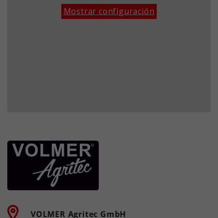
Esta cookie es instalada por Google
Tiempo
Mostrar configuración
Analytics. La cookie se utiliza para
de
1 año
calcular los datos de visitantes,
ejecución
sesiones y campañas y para realizar
un seguimiento del uso del sitio web
Este valor guarda su configuración
Propósito
para el informe de análisis del sitio
de consentimiento. Entre otras
web. Las cookies almacenan la
cosas, un ID generado
información de forma anónima y
aleatoriamente para el
Propósito
asignan un número generado
almacenamiento histórico de los
aleatoriamente para identificar a los
ajustes que haya realizado, si el
visitantes únicos.
operador del sitio web lo ha
establecido.
Nombre
_ga_xxxxxxxxxx
Proveedor
Google LLC
Tiempo
de
2 años
ejecución
VOLMER Agritec GmbH