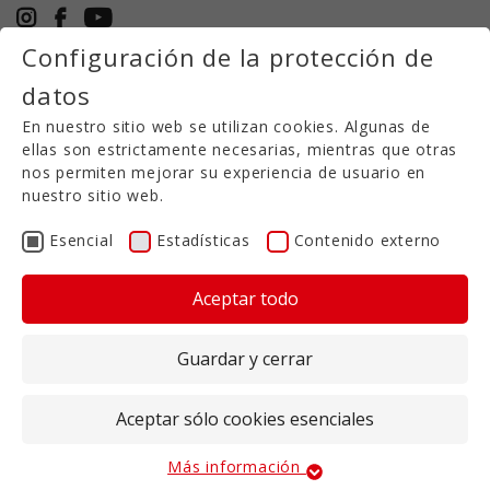
Configuración de la protección de
+49 5971 94632-0
datos
ES
En nuestro sitio web se utilizan cookies. Algunas de
ellas son estrictamente necesarias, mientras que otras
nos permiten mejorar su experiencia de usuario en
SOCIO COMERCIAL
nuestro sitio web.
Esencial
Estadísticas
Contenido externo
Ya somos un buen socio
,
pero somos aún
mejores cuando nos ocupamos de sus
Aceptar todo
proyectos como un equipo de especialistas
experimentados en maquinaria
agrícola.
Además de una calidad y fiabilidad de primera
Guardar y cerrar
clase, para nosotros es especialmente importante
tener un contacto regional para usted, ¡en la
Aceptar sólo cookies esenciales
medida de lo posible!
Por ello, nos complace poder nombrar como tales
Más información
Esencial