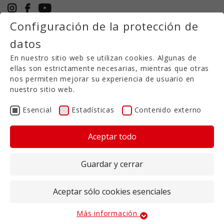
Configuración de la protección de
+49 5971 94632-0
datos
ES
En nuestro sitio web se utilizan cookies. Algunas de
ellas son estrictamente necesarias, mientras que otras
Fertilizante/vagón semillero
nos permiten mejorar su experiencia de usuario en
nuestro sitio web.
PLÆNTY 3000 con
Esencial
Estadísticas
Contenido externo
GRANU-Inject
Aceptar todo
Compacto y potente
Guardar y cerrar
El remolque sembrador/abonador PLÆNTY 3000
con GRANU Inject está diseñado para esparcir
Aceptar sólo cookies esenciales
grandes cantidades de semillas o abono. Mediante
la inyección adicional de fertilizantes finos y
Más información
granulados, se pueden cerrar las brechas de
Esencial