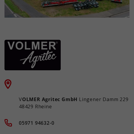
V
OLMER Agritec GmbH
Lingener Damm 229
48429 Rheine
05971 94632-0