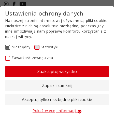
Ustawienia ochrony danych
+49 5971 94632-0
Na naszej stronie internetowej używane są pliki cookie.
PL
Niektóre z nich są absolutnie niezbędne, podczas gdy
inne umożliwiają nam poprawę komfortu korzystania z
naszej witryny.
Pneumatyczny uniwersalny rozsiewacz/dozownik
EXCEEDER
Niezbędny
Statystyki
Zawartość zewnętrzna
Kompaktowy rozsiewacz pneumatyczny
EXCEEDER został specjalnie zaprojektowany do
Zaakceptuj wszystko
obszarowego dozowania nasion lub drobnych i
granulowanych nawozów.
Zapisz i zamknij
Rozsiewacz może być montowany na bronach
talerzowych, kompaktowych bronach talerzowych,
Akceptuj tylko niezbędne pliki cookie
kultywatorach lub innych maszynach. Sterowanie
odbywa się za pośrednictwem terminala ISOBUS.
Pokaż więcej informacji
Niezbędny