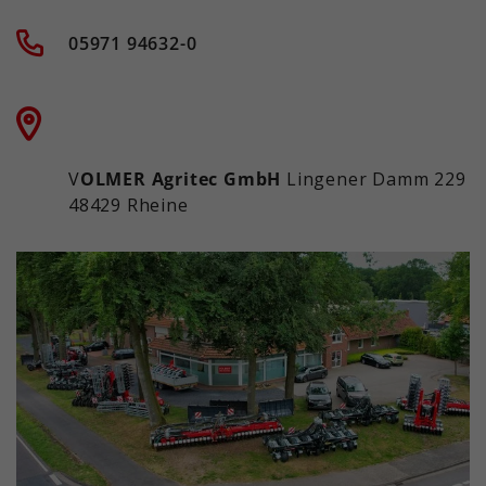
05971 94632-0
V
OLMER Agritec GmbH
Lingener Damm 229
48429 Rheine