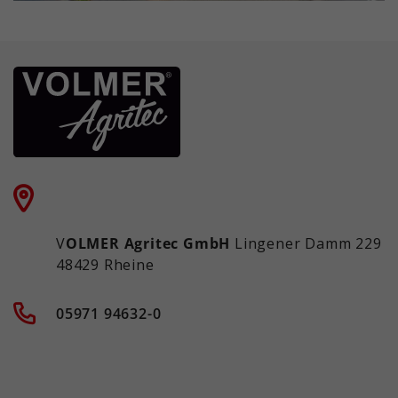
V
OLMER Agritec GmbH
Lingener Damm 229
48429 Rheine
05971 94632-0