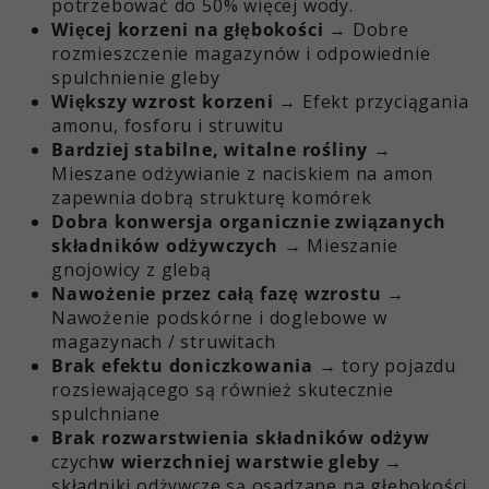
potrzebować do 50% więcej wody.
Więcej korzeni na głębokości
→ Dobre
rozmieszczenie magazynów i odpowiednie
spulchnienie gleby
Większy wzrost korzeni
→ Efekt przyciągania
amonu, fosforu i struwitu
Bardziej stabilne, witalne rośliny
→
Mieszane odżywianie z naciskiem na amon
zapewnia dobrą strukturę komórek
Dobra konwersja organicznie związanych
składników odżywczych
→ Mieszanie
gnojowicy z glebą
Nawożenie przez całą fazę wzrostu
→
Nawożenie podskórne i doglebowe w
magazynach / struwitach
Brak efektu doniczkowania
→ tory pojazdu
rozsiewającego są również skutecznie
spulchniane
Brak rozwarstwienia składników odżyw
czych
w wierzchniej warstwie gleby
→
składniki odżywcze są osadzane na głębokości