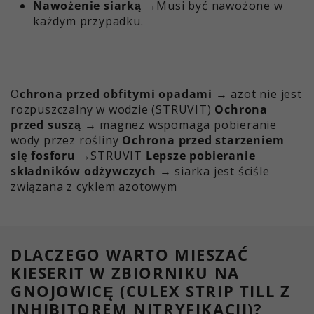
Nawożenie siarką
→Musi być nawożone w
każdym przypadku.
O
chrona przed obfitymi opadami
→ azot nie jest
rozpuszczalny w wodzie (STRUVIT)
Ochrona
przed suszą
→ magnez wspomaga pobieranie
wody przez rośliny
Ochrona przed starzeniem
się fosforu
→STRUVIT
Lepsze pobieranie
składników odżywczych
→ siarka jest ściśle
związana z cyklem azotowym
DLACZEGO WARTO MIESZAĆ
KIESERIT W ZBIORNIKU NA
GNOJOWICĘ (CULEX STRIP TILL Z
INHIBITOREM NITRYFIKACJI)?