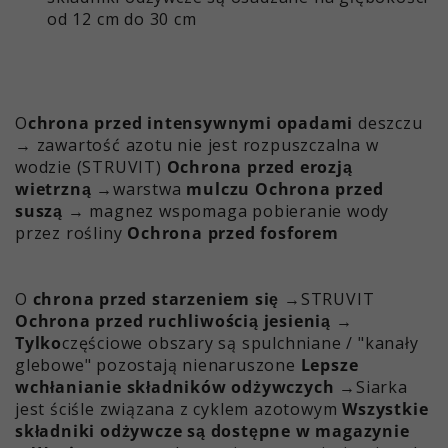
od 12 cm do 30 cm
O
chrona przed intensywnymi opadami
deszczu
→ zawartość azotu nie jest rozpuszczalna w
wodzie (STRUVIT)
Ochrona przed erozją
wietrzną →
warstwa
mulczu
Ochrona przed
suszą
→ magnez wspomaga pobieranie wody
przez rośliny
Ochrona przed fosforem
O
chrona przed
starzeniem się
→STRUVIT
Ochrona przed ruchliwością jesienią →
Tylko
częściowe obszary są spulchniane / "kanały
glebowe" pozostają nienaruszone
Lepsze
wchłanianie składników odżywczych
→Siarka
jest ściśle związana z cyklem azotowym
Wszystkie
składniki odżywcze są dostępne w magazynie