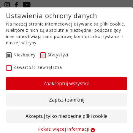
Ustawienia ochrony danych
+49 5971 94632-0
Na naszej stronie internetowej używane są pliki cookie.
PL
Niektóre z nich są absolutnie niezbędne, podczas gdy
inne umożliwiają nam poprawę komfortu korzystania z
naszej witryny.
BŁĄD MAPY
Niezbędny
Statystyki
Zawartość zewnętrzna
Celem jest wykorzystanie magnezu z kizerytu
oraz amonu i fosforu z gnojowicy do wzrostu
kryształów struwitu w pasie gnojowicy.
Zaakceptuj wszystko
Struwit ma strukturę podobną do piasku z
Zapisz i zamknij
typowym składem odżywczym 5%N, 23%P2O2 i
12%MgO. Struwit jest fosforanem magnezowo-
amonowym (MAP), który ma tę zaletę zwiększającą
Akceptuj tylko niezbędne pliki cookie
wydajność, że część azotu z gnojowicy jest
związana jako amon w struwicie i jest chroniona
Pokaż więcej informacji
Niezbędny