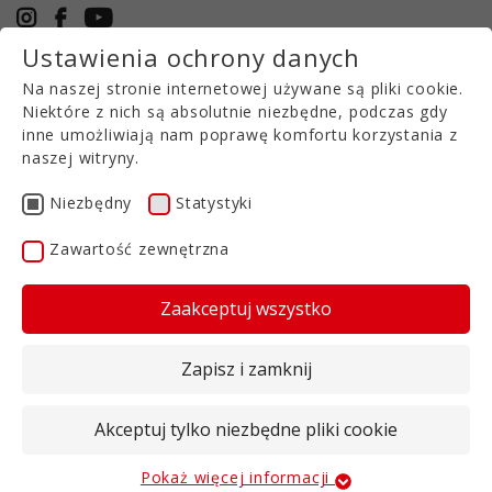
Ustawienia ochrony danych
+49 5971 94632-0
Na naszej stronie internetowej używane są pliki cookie.
PL
Niektóre z nich są absolutnie niezbędne, podczas gdy
inne umożliwiają nam poprawę komfortu korzystania z
naszej witryny.
PARTNERZY KONTAKTOWI
Niezbędny
Statystyki
W VOLMER AGRITEC
Zawartość zewnętrzna
Zaakceptuj wszystko
Sabine Exner
Dyrektor zarządzający
Zapisz i zamknij
+49 5971 94632-0
Akceptuj tylko niezbędne pliki cookie
s.exner@volmer-agritec.de
Pokaż więcej informacji
Niezbędny