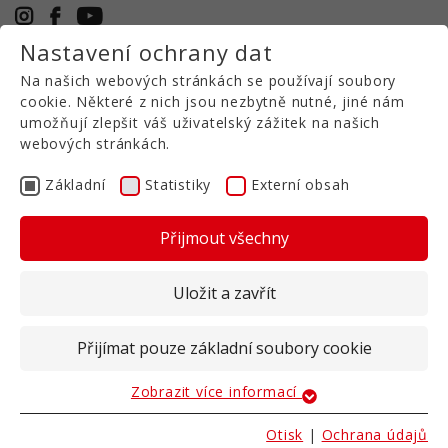
Nastavení ochrany dat
+49 5971 94632-0
Na našich webových stránkách se používají soubory
CS
cookie. Některé z nich jsou nezbytně nutné, jiné nám
umožňují zlepšit váš uživatelský zážitek na našich
webových stránkách.
VAŠI KONTAKTNÍ
Základní
Statistiky
Externí obsah
PARTNEŘI VE SPOLEČNOSTI
VOLMER AGRITEC
Přijmout všechny
Uložit a zavřít
Sabine Exner
Přijímat pouze základní soubory cookie
Výkonný ředitel
Zobrazit více informací
Základní
+49 5971 94632-0
Základní soubory cookie jsou nutné pro základní
Otisk
|
Ochrana údajů
s.exner@volmer-agritec.de