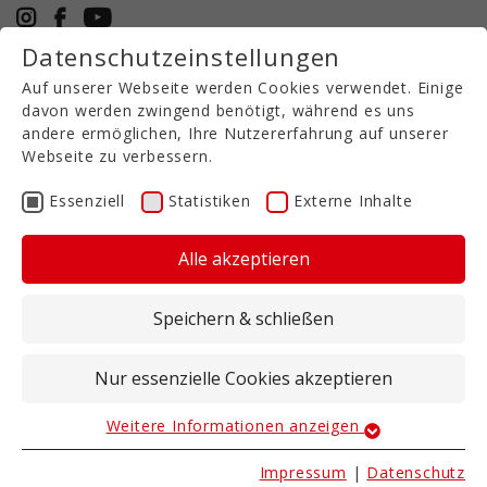
Datenschutzeinstellungen
+49 5971 94632-0
Auf unserer Webseite werden Cookies verwendet. Einige
DE
davon werden zwingend benötigt, während es uns
andere ermöglichen, Ihre Nutzererfahrung auf unserer
Webseite zu verbessern.
Kurzscheibenegge mit Gülletechnik
TRG 1000
Essenziell
Statistiken
Externe Inhalte
Alle akzeptieren
Die Kurzscheibeneggen G1000 der T-RUBBER-
Serie sind vorrangig zur Installation an
Speichern & schließen
selbstfahrenden Ausbringfahrzeugen zur
Gülleeinarbeitung konzipiert worden. Alle
Bauteile sind für höchste Beanspruchung
Nur essenzielle Cookies akzeptieren
ausgelegt, auch die der Baureihen ohne
Gülleinjektion.
Weitere Informationen anzeigen
Essenziell
Essenzielle Cookies werden für grundlegende
Die spezielle Scheiben- und Güllerohranordnung
Impressum
|
Datenschutz