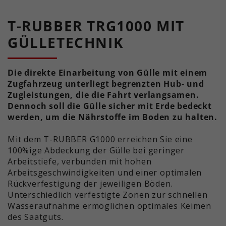
Dieser Wert speichert Ihre Consent-
und die Nutzung der Website für den
Einstellungen. Unter anderem eine
Zweck
Analysebericht der Website zu
T-RUBBER TRG1000 MIT
zufällig generierte ID, für die
verfolgen. Die Cookies speichern
Zweck
historische Speicherung Ihrer
GÜLLETECHNIK
Informationen anonym und weisen
vorgenommen Einstellungen, falls
eine randoly generierte Nummer zu,
der Webseiten-Betreiber dies
um eindeutige Besucher zu
eingestellt hat.
Die direkte Einarbeitung von Gülle mit einem
identifizieren.
Zugfahrzeug unterliegt begrenzten Hub- und
Zugleistungen, die die Fahrt verlangsamen.
Dennoch soll die Gülle sicher mit Erde bedeckt
Name
_ga_xxxxxxxxxx
werden, um die Nährstoffe im Boden zu halten.
Anbieter
Google LLC
Mit dem T-RUBBER G1000 erreichen Sie eine
100%ige Abdeckung der Gülle bei geringer
Laufzeit
2 Jahre
Arbeitstiefe, verbunden mit hohen
Arbeitsgeschwindigkeiten und einer optimalen
Wird verwendet, um den
Zweck
Rückverfestigung der jeweiligen Böden.
Sitzungsstatus zu erhalten.
Unterschiedlich verfestigte Zonen zur schnellen
Wasseraufnahme ermöglichen optimales Keimen
des Saatguts.