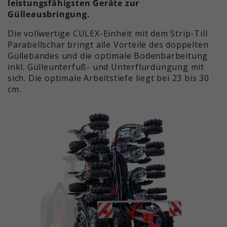
Dieser Wert speichert Ihre Consent-
leistungsfähigsten Geräte zur
und die Nutzung der Website für den
Einstellungen. Unter anderem eine
Gülleausbringung.
Zweck
Analysebericht der Website zu
zufällig generierte ID, für die
verfolgen. Die Cookies speichern
Die vollwertige CULEX-Einheit mit dem Strip-Till
Zweck
historische Speicherung Ihrer
Informationen anonym und weisen
Parabellschar bringt alle Vorteile des doppelten
vorgenommen Einstellungen, falls
eine randoly generierte Nummer zu,
Güllebandes und die optimale Bodenbarbeitung
der Webseiten-Betreiber dies
um eindeutige Besucher zu
inkl. Gülleunterfuß- und Unterflurdüngung mit
eingestellt hat.
identifizieren.
sich. Die optimale Arbeitstiefe liegt bei 23 bis 30
cm.
Name
_ga_xxxxxxxxxx
Anbieter
Google LLC
Laufzeit
2 Jahre
Wird verwendet, um den
Zweck
Sitzungsstatus zu erhalten.