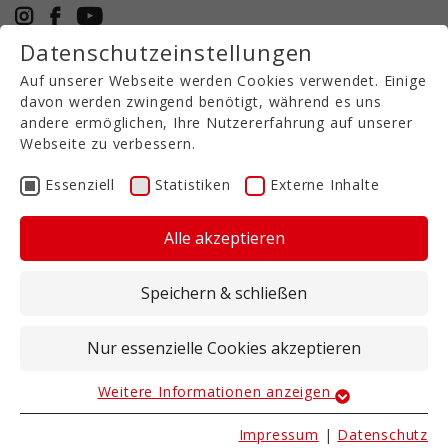
Datenschutzeinstellungen
+49 5971 94632-0
Auf unserer Webseite werden Cookies verwendet. Einige
DE
davon werden zwingend benötigt, während es uns
andere ermöglichen, Ihre Nutzererfahrung auf unserer
Webseite zu verbessern.
Strip-Till
CULEX XT
Essenziell
Statistiken
Externe Inhalte
Alle akzeptieren
Bis zu 9 Meter Arbeitsbreite!
Speichern & schließen
Das CULEX XT ist für große
Flächenausbringungen geeignet.
Nur essenzielle Cookies akzeptieren
Arbeitsbreiten 7,70 und 9 m
Arbeitstiefe 23 - 30 cm
Weitere Informationen anzeigen
Reihenabstände 75 cm
Essenziell
Essenzielle Cookies werden für grundlegende
Impressum
|
Datenschutz