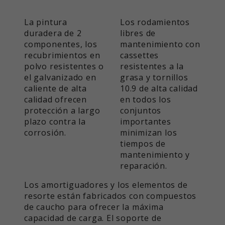
Esta cookie es instalada por Google
Tiempo
Analytics. La cookie se utiliza para
de
1 año
La pintura
Los rodamientos
calcular los datos de visitantes,
ejecución
duradera de 2
libres de
sesiones y campañas y para realizar
componentes, los
mantenimiento con
un seguimiento del uso del sitio web
Este valor guarda su configuración
recubrimientos en
cassettes
Propósito
para el informe de análisis del sitio
de consentimiento. Entre otras
polvo resistentes o
resistentes a la
web. Las cookies almacenan la
cosas, un ID generado
el galvanizado en
grasa y tornillos
información de forma anónima y
aleatoriamente para el
caliente de alta
10.9 de alta calidad
Propósito
asignan un número generado
almacenamiento histórico de los
calidad ofrecen
en todos los
aleatoriamente para identificar a los
ajustes que haya realizado, si el
protección a largo
conjuntos
visitantes únicos.
operador del sitio web lo ha
plazo contra la
importantes
establecido.
corrosión.
minimizan los
tiempos de
Nombre
_ga_xxxxxxxxxx
mantenimiento y
reparación.
Proveedor
Google LLC
Los amortiguadores y los elementos de
Tiempo
resorte están fabricados con compuestos
de
2 años
de caucho para ofrecer la máxima
ejecución
capacidad de carga. El soporte de