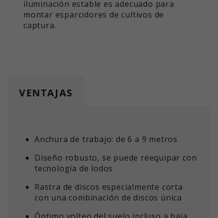
iluminación estable es adecuado para
Permite obtener el estado de la
montar esparcidores de cultivos de
Propósito
sesión.
captura.
VENTAJAS
Anchura de trabajo: de 6 a 9 metros
Diseño robusto, se puede reequipar con
tecnología de lodos
Rastra de discos especialmente corta
con una combinación de discos única
Óptimo volteo del suelo incluso a baja