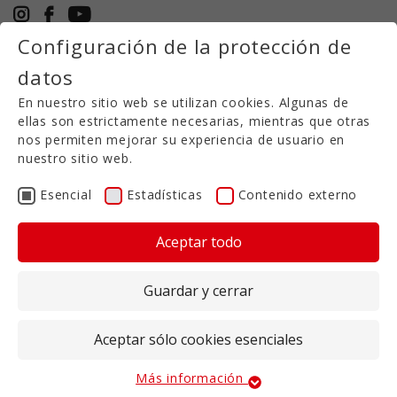
Configuración de la protección de
+49 5971 94632-0
datos
ES
En nuestro sitio web se utilizan cookies. Algunas de
ellas son estrictamente necesarias, mientras que otras
Grada de discos corta
nos permiten mejorar su experiencia de usuario en
nuestro sitio web.
TR 1000
Esencial
Estadísticas
Contenido externo
Aunque las gradas de discos compactas T-
Aceptar todo
RUBBER Serie TR 1000 están diseñadas
principalmente para la incorporación de
purines, también ofrecen todas las ventajas
Guardar y cerrar
del laboreo convencional.
Aceptar sólo cookies esenciales
Todos los modelos de nuestras gradas de discos
compactas están diseñados para soportar las
cargas más elevadas cuando se esparce estiércol
Más información
Esencial