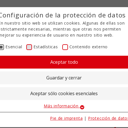
Configuración de la protección de datos
En nuestro sitio web se utilizan cookies. Algunas de ellas son
estrictamente necesarias, mientras que otras nos permiten
mejorar su experiencia de usuario en nuestro sitio web.
Esencial
Estadísticas
Contenido externo
S DE CONTACTO EN 
Aceptar todo
ING
Guardar y cerrar
Aceptar sólo cookies esenciales
Thomas Fehmer
Jan
Más información
Esencial
tas
Jefe de producto
Cons
Las cookies esenciales son necesarias para las funciones
rec
Pie de imprenta
|
Protección de dato
+49 5971 94632-32
básicas del sitio web. Esto garantiza que el sitio web