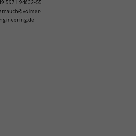
49 5971 94632-55
.strauch@volmer-
ngineering.de