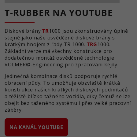
T-RUBBER NA YOUTUBE
Diskové brány
TR
1000 jsou zkonstruovány úplně
stejně jako naše osvědčené diskové brány s
krátkým hnojem z řady TR 1000.
TRG
1000.
Základní verze má všechny konstrukce pro
dodatečnou montáž osvědčené technologie
VOLMER©-Engineering pro zpracování kejdy.
Jedinečná kombinace disků podporuje rychlé
obracení půdy. To umožňuje obzvláště krátká
konstrukce našich krátkých diskových podmítačů
a těžiště blízko tažného vozidla, díky čemuž se lze
obejít bez taženého systému i přes velké pracovní
záběry.
NA KANÁL YOUTUBE