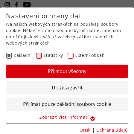
Nastavení ochrany dat
+49 5971 94632-0
Na našich webových stránkách se používají soubory
CS
cookie. Některé z nich jsou nezbytně nutné, jiné nám
umožňují zlepšit váš uživatelský zážitek na našich
webových stránkách.
Krátké diskové brány
TR 1000
Základní
Statistiky
Externí obsah
Přijmout všechny
Přestože jsou kompaktní diskové brány T-
RUBBER řady TR 1000 primárně určeny pro
Uložit a zavřít
zapravování kejdy, nabízejí také všechny
výhody konvenčního zpracování půdy.
Přijímat pouze základní soubory cookie
Všechny modely našich kompaktních diskových
podmítačů jsou navrženy pro nejvyšší zatížení při
Zobrazit více informací
Základní
rozmetání tekutého hnojiva. Dokonce i řada TR
bez technologie pro rozmetání tekutého hnojiva
Základní soubory cookie jsou nutné pro základní
Otisk
|
Ochrana údajů