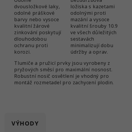
souhlasu. Mimo jiné náhodně
relacích a kampaních a ke
dvousložkové laky,
ložiska s kazetami
vygenerované ID pro historické
Účel
sledování používání webových
odolné práškové
odolnými proti
uložení vámi provedených
Účel
stránek pro analytickou zprávu
barvy nebo vysoce
mazání a vysoce
nastavení, pokud to provozovatel
webu. Soubory cookie ukládají
kvalitní žárové
kvalitní šrouby 10.9
webových stránek nastavil.
informace anonymně a k
zinkování poskytují
ve všech důležitých
identifikaci jedinečných
dlouhodobou
sestavách
návštěvníků přiřazují randoly
ochranu proti
minimalizují dobu
generované číslo.
korozi.
údržby a oprav.
Tlumiče a pružicí prvky jsou vyrobeny z
pryžových směsí pro maximální nosnost.
Název
_ga_xxxxxxxxxx
Robustní nosič osvětlení je vhodný pro
montáž rozmetadel pro zachycení plodin.
Poskytovatel
Google LLC
Spuštění
2 let
Účel
Slouží k získání stavu relace.
VÝHODY