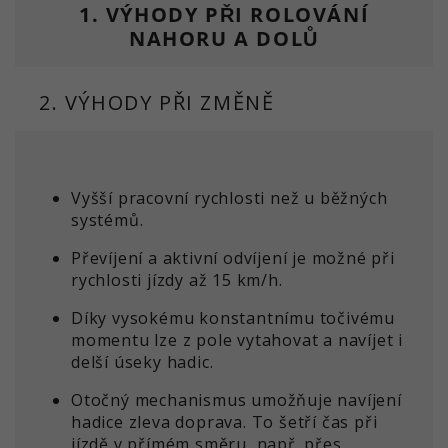
souhlasu. Mimo jiné náhodně
1. VÝHODY PŘI ROLOVÁNÍ
relacích a kampaních a ke
vygenerované ID pro historické
NAHORU A DOLŮ
Účel
sledování používání webových
uložení vámi provedených
Účel
stránek pro analytickou zprávu
nastavení, pokud to provozovatel
webu. Soubory cookie ukládají
webových stránek nastavil.
2. VÝHODY PŘI ZMĚNĚ
informace anonymně a k
identifikaci jedinečných
návštěvníků přiřazují randoly
generované číslo.
Vyšší pracovní rychlosti než u běžných
systémů.
Název
_ga_xxxxxxxxxx
Převíjení a aktivní odvíjení je možné při
Poskytovatel
Google LLC
rychlosti jízdy až 15 km/h.
Díky vysokému konstantnímu točivému
Spuštění
2 let
momentu lze z pole vytahovat a navíjet i
delší úseky hadic.
Účel
Slouží k získání stavu relace.
Otočný mechanismus umožňuje navíjení
hadice zleva doprava. To šetří čas při
jízdě v přímém směru, např. přes