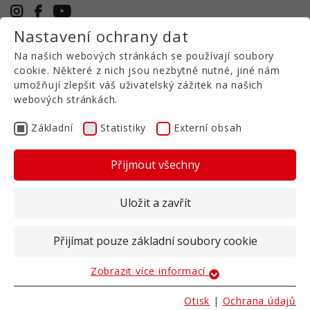
Nastavení ochrany dat
+49 5971 94632-0
Na našich webových stránkách se používají soubory
CS
cookie. Některé z nich jsou nezbytně nutné, jiné nám
umožňují zlepšit váš uživatelský zážitek na našich
webových stránkách.
Naviják na hadici
VSH
Základní
Statistiky
Externí obsah
Přijmout všechny
Rychlá výměna pro vysoké pracovní rychlosti
Uložit a zavřít
Vyšší pracovní rychlosti než u běžných systémů.
Převíjení a aktivní odvíjení je možné při rychlosti
jízdy až 15 km/h.
Přijímat pouze základní soubory cookie
Díky vysokému konstantnímu točivému momentu
Zobrazit více informací
Základní
lze z pole vytahovat a navíjet i delší segmenty
hadic.
Základní soubory cookie jsou nutné pro základní
Otisk
|
Ochrana údajů