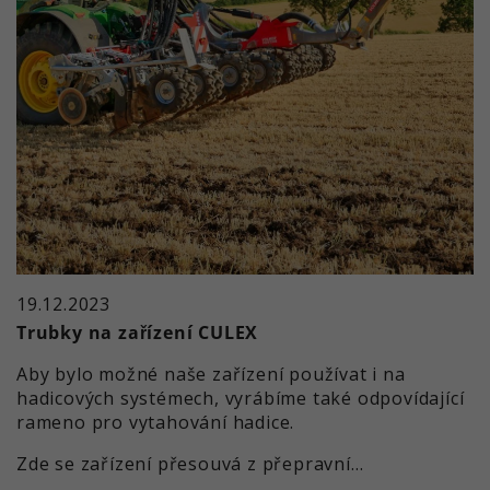
07.02.2023
Naviják na hadici
Včera večer byl naložen nový hadicový naviják
VSH 1000 se dvěma bubny.
(Přečtěte si článek dále)