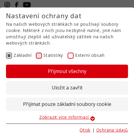
Nastavení ochrany dat
+49 5971 94632-0
Na našich webových stránkách se používají soubory
CS
cookie. Některé z nich jsou nezbytně nutné, jiné nám
umožňují zlepšit váš uživatelský zážitek na našich
webových stránkách.
Silážní štít
Teleskopický štít
Základní
Statistiky
Externí obsah
VTS
Přijmout všechny
Uložit a zavřít
Lopatka na kukuřici s hydraulicky
nastavitelnou šířkou
Přijímat pouze základní soubory cookie
Díky kompaktní konstrukci lze teleskopický silážní
nůž po zasunutí používat jako běžný nůž. Díky
Zobrazit více informací
Základní
pěti různým montážním výškám je vhodný pro
všechny běžné typy traktorů od 80 do 400 KW.
Základní soubory cookie jsou nutné pro základní
Otisk
|
Ochrana údajů