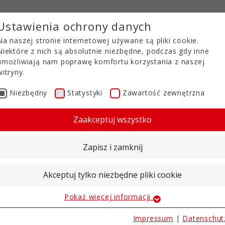
Ustawienia ochrony danych
Na naszej stronie internetowej używane są pliki cookie.
Niektóre z nich są absolutnie niezbędne, podczas gdy inne
umożliwiają nam poprawę komfortu korzystania z naszej
witryny.
Niezbędny
Statystyki
Zawartość zewnętrzna
PULCHNIACZ O SZER
Zaakceptuj wszystko
 5 METRÓW
Zapisz i zamknij
rbeitung
 szerokość
Akceptuj tylko niezbędne pliki cookie
ępny w wersji o szerokości roboczej 5
Pokaż więcej informacji
 po obu stronach zapewnia łatwy transport
Niezbędny
Niezbędne pliki cookie są wymagane do podstawowych
Impressum
|
Datenschut
k i wszystkie niezbędne połączenia