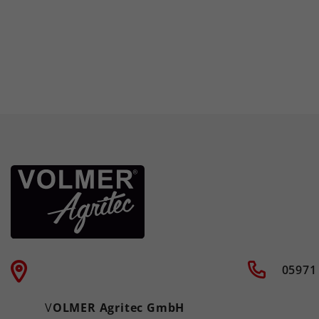
05971
V
OLMER Agritec GmbH