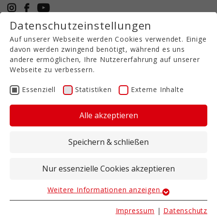
Datenschutzeinstellungen
+49 5971 94632-0
Auf unserer Webseite werden Cookies verwendet. Einige
DE
davon werden zwingend benötigt, während es uns
andere ermöglichen, Ihre Nutzererfahrung auf unserer
Webseite zu verbessern.
TIEFENLOCKERER MIT 5
Essenziell
Statistiken
Externe Inhalte
METER ARBEITSBREITE
Alle akzeptieren
20.07.2025
|
Bodenbearbeitung
Tiegenlockerung, die in die Breite geht
Speichern & schließen
Unseren Tiefenlockerer TL gibt es auch mit 5 m
Nur essenzielle Cookies akzeptieren
Arbeitsbreite. Ein beidseitiger Klappmechanismus
sorgt für einfachen Transport über die Straße.
Weitere Informationen anzeigen
Das vollwertiges Hubwerk und alle notwendigen
Essenziell
Anschlüsse ermöglichen das unkomplizierte
Essenzielle Cookies werden für grundlegende
Impressum
|
Datenschutz
Kombinieren mit anderen Geräten.