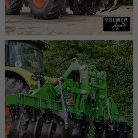
Dieser Wert speichert Ihre Consent-
und die Nutzung der Website für den
Einstellungen. Unter anderem eine
Zweck
Analysebericht der Website zu
zufällig generierte ID, für die
verfolgen. Die Cookies speichern
Zweck
historische Speicherung Ihrer
Informationen anonym und weisen
vorgenommen Einstellungen, falls
eine randoly generierte Nummer zu,
der Webseiten-Betreiber dies
um eindeutige Besucher zu
eingestellt hat.
identifizieren.
Name
_ga_xxxxxxxxxx
Anbieter
Google LLC
Laufzeit
2 Jahre
Wird verwendet, um den
Zweck
Sitzungsstatus zu erhalten.