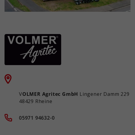
V
OLMER Agritec GmbH
Lingener Damm 229
48429 Rheine
05971 94632-0