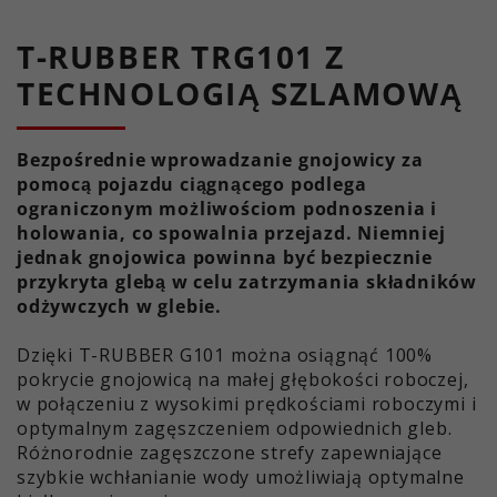
Czas
1 Rok
służy do obliczania danych
działania
dotyczących odwiedzających, sesji i
T-RUBBER TRG101 Z
kampanii oraz do śledzenia
Ta wartość zapisuje ustawienia
TECHNOLOGIĄ SZLAMOWĄ
korzystania z witryny na potrzeby
zgody użytkownika. Między innymi
Cel
raportu analitycznego witryny. Pliki
losowo wygenerowany identyfikator
cookie przechowują informacje
Cel
do historycznego przechowywania
Bezpośrednie wprowadzanie gnojowicy za
anonimowo i przypisują losowo
ustawień dokonanych przez
pomocą pojazdu ciągnącego podlega
wygenerowany numer w celu
użytkownika, jeśli operator witryny
ograniczonym możliwościom podnoszenia i
identyfikacji unikalnych
to ustawił.
holowania, co spowalnia przejazd. Niemniej
odwiedzających.
jednak gnojowica powinna być bezpiecznie
przykryta glebą w celu zatrzymania składników
odżywczych w glebie.
Nazwa
_ga_xxxxxxxxxx
Dzięki T-RUBBER G101 można osiągnąć 100%
Dostawca
Google LLC
pokrycie gnojowicą na małej głębokości roboczej,
w połączeniu z wysokimi prędkościami roboczymi i
Czas
2 lata
optymalnym zagęszczeniem odpowiednich gleb.
działania
Różnorodnie zagęszczone strefy zapewniające
szybkie wchłanianie wody umożliwiają optymalne
Cel
Służy do uzyskiwania statusu sesji.