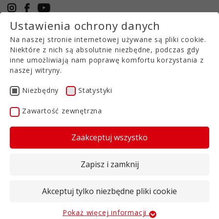
Ustawienia ochrony danych
+49 5971 94632-0
Na naszej stronie internetowej używane są pliki cookie.
PL
Niektóre z nich są absolutnie niezbędne, podczas gdy
inne umożliwiają nam poprawę komfortu korzystania z
naszej witryny.
Krótka brona talerzowa z technologią gnojowicy
TRG 101
Niezbędny
Statystyki
Zawartość zewnętrzna
Zaakceptuj wszystko
K
rótkie brony talerzowe T-RUBBER z serii G101
są przeznaczone przede wszystkim do montażu
Zapisz i zamknij
na samojezdnych wozach asenizacyjnych do
mieszania
gnojowicy. Specjalny układ talerzy i rur
gnojowicy umożliwia uzyskanie doskonałego
Akceptuj tylko niezbędne pliki cookie
obrazu pracy i całkowitego przykrycia gnojowicy,
pomimo krótkiej konstrukcji brony. Wszystkie
Pokaż więcej informacji
Niezbędny