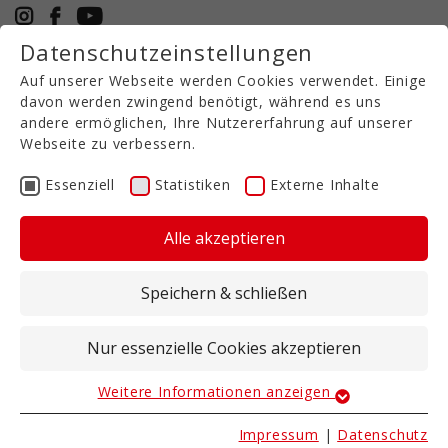
Datenschutzeinstellungen
+49 5971 94632-0
Auf unserer Webseite werden Cookies verwendet. Einige
DE
davon werden zwingend benötigt, während es uns
andere ermöglichen, Ihre Nutzererfahrung auf unserer
Webseite zu verbessern.
FZG MIT
Essenziell
Statistiken
Externe Inhalte
VERSCHLAUCHUNGSARM
Alle akzeptieren
01.07.2025
Eine günstige Alternative, um Gülle tiefer
Speichern & schließen
unter die Erde zu bringen, ist ein
Federzinkengrubber (FZG) mit
Nur essenzielle Cookies akzeptieren
Gülleverschlauchng.
Weitere Informationen anzeigen
Essenziell
In Kombination mit einer Verschlauchung ist
dieses Gespann sehr leicht und bodenschonend🌱.
Essenzielle Cookies werden für grundlegende
Impressum
|
Datenschutz